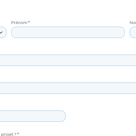
Prénom *
No
projet ? *